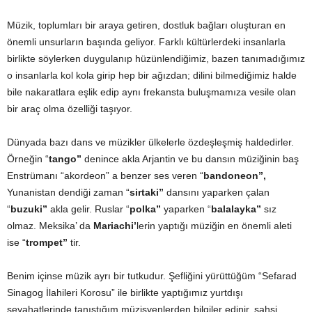
Müzik, toplumları bir araya getiren, dostluk bağları oluşturan en
önemli unsurların başında geliyor. Farklı kültürlerdeki insanlarla
birlikte söylerken duygulanıp hüzünlendiğimiz, bazen tanımadığımız
o insanlarla kol kola girip hep bir ağızdan; dilini bilmediğimiz halde
bile nakaratlara eşlik edip aynı frekansta buluşmamıza vesile olan
bir araç olma özelliği taşıyor.
Dünyada bazı dans ve müzikler ülkelerle özdeşleşmiş haldedirler.
Örneğin “
tango”
denince akla Arjantin ve bu dansın müziğinin baş
Enstrümanı “akordeon” a benzer ses veren “
bandoneon”,
Yunanistan dendiği zaman “
sirtaki”
dansını yaparken çalan
“
buzuki”
akla gelir. Ruslar “
polka”
yaparken “
balalayka”
sız
olmaz. Meksika’ da
Mariachi’
lerin yaptığı müziğin en önemli aleti
ise “
trompet”
tir.
Benim içinse müzik ayrı bir tutkudur. Şefliğini yürüttüğüm “Sefarad
Sinagog İlahileri Korosu” ile birlikte yaptığımız yurtdışı
seyahatlerinde tanıştığım müzisyenlerden bilgiler edinir, şahsi