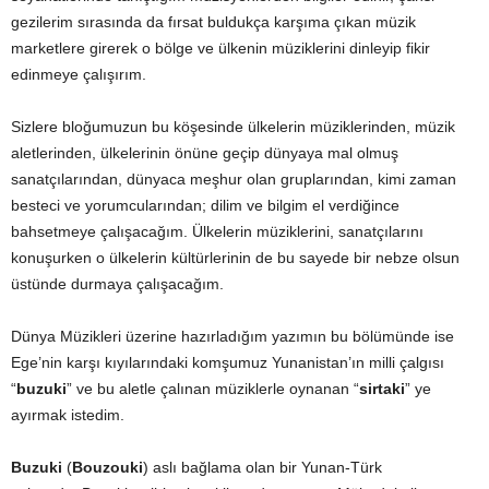
gezilerim sırasında da fırsat buldukça karşıma çıkan müzik
marketlere girerek o bölge ve ülkenin müziklerini dinleyip fikir
edinmeye çalışırım.
Sizlere bloğumuzun bu köşesinde ülkelerin müziklerinden, müzik
aletlerinden, ülkelerinin önüne geçip dünyaya mal olmuş
sanatçılarından, dünyaca meşhur olan gruplarından, kimi zaman
besteci ve yorumcularından; dilim ve bilgim el verdiğince
bahsetmeye çalışacağım. Ülkelerin müziklerini, sanatçılarını
konuşurken o ülkelerin kültürlerinin de bu sayede bir nebze olsun
üstünde durmaya çalışacağım.
Dünya Müzikleri üzerine hazırladığım yazımın bu bölümünde ise
Ege’nin karşı kıyılarındaki komşumuz Yunanistan’ın milli çalgısı
“
buzuki
” ve bu aletle çalınan müziklerle oynanan “
sirtaki
” ye
ayırmak istedim.
Buzuki
(
Bouzouki
) aslı bağlama olan bir Yunan-Türk