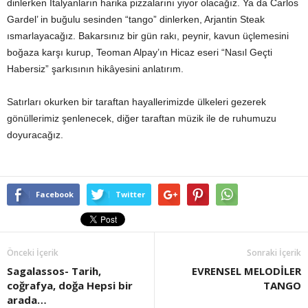
dinlerken İtalyanların harika pizzalarını yiyor olacağız. Ya da Carlos
Gardel’ in buğulu sesinden “tango” dinlerken, Arjantin Steak
ısmarlayacağız. Bakarsınız bir gün rakı, peynir, kavun üçlemesini
boğaza karşı kurup, Teoman Alpay’ın Hicaz eseri “Nasıl Geçti
Habersiz” şarkısının hikâyesini anlatırım.
Satırları okurken bir taraftan hayallerimizde ülkeleri gezerek
gönüllerimiz şenlenecek, diğer taraftan müzik ile de ruhumuzu
doyuracağız.
Facebook
Twitter
Önceki İçerik
Sonraki İçerik
Sagalassos- Tarih,
EVRENSEL MELODİLER
coğrafya, doğa Hepsi bir
TANGO
arada…