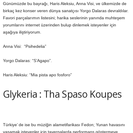
Günümüzde bu bayrağı, Haris Aleksiu, Anna Visi, ve ülkemizde de
birkaç kez konser veren dünya sanatçısı Yorgo Dalaras devraldılar.
Favori parçalarımın listesini; harika seslerinin yanında muhteşem
yorumlarını internet üzerinden bulup dinlemek isteyenler için
aşağıya iliştiriyorum.
Anna Visi: “Psihedelia”
Yorgo Dalaras: “S’Agapo”.
Haris Aleksiu: “Mia pista apo fosforo”
Glykeria : Tha Spaso Koupes
Türkiye’ de ise bu müziğin alametifarikası Fedon; Yunan havasını
yaşamak isteyenler için tavernalarda performans göstermeye