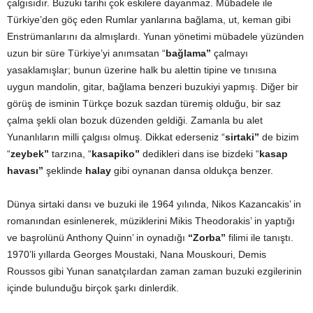
çalgısıdır. Buzuki tarihi çok eskilere dayanmaz. Mübadele ile
Türkiye’den göç eden Rumlar yanlarına bağlama, ut, keman gibi
Enstrümanlarını da almışlardı. Yunan yönetimi mübadele yüzünden
uzun bir süre Türkiye’yi anımsatan “
bağlama”
çalmayı
yasaklamışlar; bunun üzerine halk bu alettin tipine ve tınısına
uygun mandolin, gitar, bağlama benzeri buzukiyi yapmış. Diğer bir
görüş de isminin Türkçe bozuk sazdan türemiş olduğu, bir saz
çalma şekli olan bozuk düzenden geldiği. Zamanla bu alet
Yunanlıların milli çalgısı olmuş. Dikkat ederseniz “
sirtaki”
de bizim
“
zeybek”
tarzına, “
kasapiko”
dedikleri dans ise bizdeki “
kasap
havası”
şeklinde
halay
gibi oynanan dansa oldukça benzer.
Dünya sirtaki dansı ve buzuki ile 1964 yılında, Nikos Kazancakis’ in
romanından esinlenerek, müziklerini Mikis Theodorakis’ in yaptığı
ve başrolünü Anthony Quinn’ in oynadığı
“Zorba”
filimi ile tanıştı.
1970’li yıllarda Georges Moustaki, Nana Mouskouri, Demis
Roussos gibi Yunan sanatçılardan zaman zaman buzuki ezgilerinin
içinde bulunduğu birçok şarkı dinlerdik.