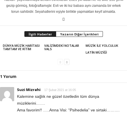
gezip görmüş, fotoğraflamıştır. Evli ve iki kız babası aynı zamanda bir erkek
torun sahibidir. Seyahatlerini eşiyle birlikte yapmaktan keyif almakta.
İlgili Haberler
Yazarın Diğer İçerikleri
DÜNYA MÜZİK HARİTASI
VALİZİMDEKİ NOTALAR
MÜZİK İLE YOLCULUK
TAMTAM VE RİTİM
VALS
LATİN MÜZİĞİ
1 Yorum
Suzi Mizrahi
17 Şubat 2021 at 16:05
Kalemine sağlık ne güzel özetledin tüm dünya
müziklerini…….
Ama favorim!! …..Anna Visi: “Psihedelia” ve sirtaki……….