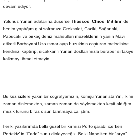
devam ediyor.
Yolunuz Yunan adalarına düşerse
Thassos, Chios, Mitilini’
de
benim yaptığım gibi sofranıza Greksalat, Caciki, Sağanaki,
Pabucaki ve birkaç deniz mahsulleri mezeliklerinin yanın Mavi
etiketli Barbayani Uzo ısmarlayıp buzukinin coşturan melodisine
kendinizi kaptırıp, sıcakkanlı Yunan dostlarımızla beraber sirtakiye
kalkmayı ihmal etmeyin.
Bu kez sizlere yakın bir coğrafyamızın, komşu Yunanistan’ın, kimi
zaman dinlemekten, zaman zaman da söylemekten keyif aldığım
müzik türünü biraz olsun tanıtmaya çalıştım.
İleriki yazılarımda belki güzel bir kırmızı Porto şarabı içerken
Portekiz’ in “Fado” sunu dinleyeceğiz. Belki Napoliten bir “arya”