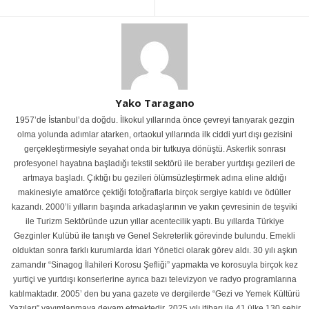
Yako Taragano
1957’de İstanbul’da doğdu. İlkokul yıllarında önce çevreyi tanıyarak gezgin
olma yolunda adımlar atarken, ortaokul yıllarında ilk ciddi yurt dışı gezisini
gerçekleştirmesiyle seyahat onda bir tutkuya dönüştü. Askerlik sonrası
profesyonel hayatına başladığı tekstil sektörü ile beraber yurtdışı gezileri de
artmaya başladı. Çıktığı bu gezileri ölümsüzleştirmek adına eline aldığı
makinesiyle amatörce çektiği fotoğraflarla birçok sergiye katıldı ve ödüller
kazandı. 2000’li yılların başında arkadaşlarının ve yakın çevresinin de teşviki
ile Turizm Sektöründe uzun yıllar acentecilik yaptı. Bu yıllarda Türkiye
Gezginler Kulübü ile tanıştı ve Genel Sekreterlik görevinde bulundu. Emekli
olduktan sonra farklı kurumlarda İdari Yönetici olarak görev aldı. 30 yılı aşkın
zamandır “Sinagog İlahileri Korosu Şefliği” yapmakta ve korosuyla birçok kez
yurtiçi ve yurtdışı konserlerine ayrıca bazı televizyon ve radyo programlarına
katılmaktadır. 2005’ den bu yana gazete ve dergilerde “Gezi ve Yemek Kültürü
Yazıları” yayımlanmaya devam etmektedir. 2025 yılı itibarı ile 41 ülke 130 şehir