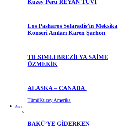
Kuzey Peru REYAN TUVİ
Los Pasharos Sefaradis’in Meksika
Konseri Anıları Karen Şarhon
TILSIMLI BREZİLYA SAİME
ÖZMEKİK
ALASKA – CANADA
Tümü
Kuzey Amerika
Asya
BAKÜ’YE GİDERKEN