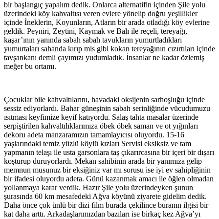
bir başlangıç yapalım dedik. Onlarca alternatifin içinden Şile yolu
üzerindeki köy kahvaltısı veren evlere yönelip doğru yeşillikler
içinde İneklerin, Koyunların, Atların bir arada otladığı köy evlerine
geldik. Peyniri, Zeytini, Kaymak ve Balı ile reçeli, tereyağı,
kaşar’ının yanında sabah sabah tavukların yumurtladıkları
yumurtaları sahanda kırıp mis gibi kokan tereyağının cızırtıları içinde
tavşankanı demli çayımızı yudumladık. İnsanlar ne kadar özlemiş
meğer bu ortamı.
Çocuklar bile kahvaltılarını, havadaki oksijenin sarhoşluğu içinde
sessiz ediyorlardı. Bahar güneşinin sabah serinliğinde vücudumuzu
ısıtması keyfimize keyif katıyordu. Salaş tahta masalar üzerinde
serpiştirilen kahvaltılıklarımıza öbek öbek saman ve ot yığınları
dekoru adeta manzaramızın tamamlayıcısı oluyordu. 15-16
yaşlarındaki temiz yüzlü köylü kızları Servisi eksiksiz ve tam
yapmanın telaşı ile usta garsonlara taş çıkarırcasına bir içeri bir dışarı
koşturup duruyorlardı. Mekan sahibinin arada bir yanımıza gelip
memnun musunuz bir eksiğiniz var mı sorusu ise iyi ev sahipliğinin
bir ifadesi oluyordu adeta. Günü kazanmak amacı ile öğlen olmadan
yollanmaya karar verdik. Hazır Şile yolu üzerindeyken şunun
şurasında 60 km mesafedeki Ağva köyünü ziyarete gidelim dedik.
Daha önce çok ünlü bir dizi film burada çekilince buranın ilgisi bir
kat daha arttı. Arkadaşlarımızdan bazıları ise birkaç kez Ağva’yı