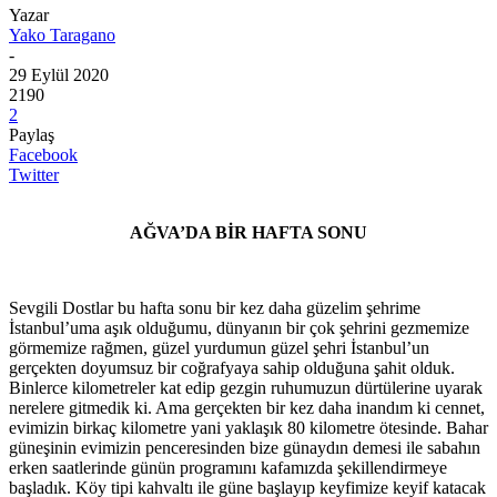
Yazar
Yako Taragano
-
29 Eylül 2020
2190
2
Paylaş
Facebook
Twitter
AĞVA’DA BİR HAFTA SONU
Sevgili Dostlar bu hafta sonu bir kez daha güzelim şehrime
İstanbul’uma aşık olduğumu, dünyanın bir çok şehrini gezmemize
görmemize rağmen, güzel yurdumun güzel şehri İstanbul’un
gerçekten doyumsuz bir coğrafyaya sahip olduğuna şahit olduk.
Binlerce kilometreler kat edip gezgin ruhumuzun dürtülerine uyarak
nerelere gitmedik ki. Ama gerçekten bir kez daha inandım ki cennet,
evimizin birkaç kilometre yani yaklaşık 80 kilometre ötesinde. Bahar
güneşinin evimizin penceresinden bize günaydın demesi ile sabahın
erken saatlerinde günün programını kafamızda şekillendirmeye
başladık. Köy tipi kahvaltı ile güne başlayıp keyfimize keyif katacak