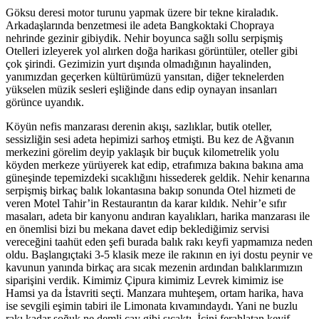
Göksu deresi motor turunu yapmak üzere bir tekne kiraladık.
Arkadaşlarında benzetmesi ile adeta Bangkoktaki Chopraya
nehrinde gezinir gibiydik. Nehir boyunca sağlı sollu serpişmiş
Otelleri izleyerek yol alırken doğa harikası görüntüler, oteller gibi
çok şirindi. Gezimizin yurt dışında olmadığının hayalinden,
yanımızdan geçerken kültürümüzü yansıtan, diğer teknelerden
yükselen müzik sesleri eşliğinde dans edip oynayan insanları
görünce uyandık.
Köyün nefis manzarası derenin akışı, sazlıklar, butik oteller,
sessizliğin sesi adeta hepimizi sarhoş etmişti. Bu kez de Ağvanın
merkezini görelim deyip yaklaşık bir buçuk kilometrelik yolu
köyden merkeze yürüyerek kat edip, etrafımıza bakına bakına ama
güneşinde tepemizdeki sıcaklığını hissederek geldik. Nehir kenarına
serpişmiş birkaç balık lokantasına bakıp sonunda Otel hizmeti de
veren Motel Tahir’in Restaurantın da karar kıldık. Nehir’e sıfır
masaları, adeta bir kanyonu andıran kayalıkları, harika manzarası ile
en önemlisi bizi bu mekana davet edip beklediğimiz servisi
vereceğini taahüt eden şefi burada balık rakı keyfi yapmamıza neden
oldu. Başlangıçtaki 3-5 klasik meze ile rakının en iyi dostu peynir ve
kavunun yanında birkaç ara sıcak mezenin ardından balıklarımızın
siparişini verdik. Kimimiz Çipura kimimiz Levrek kimimiz ise
Hamsi ya da İstavriti seçti. Manzara muhteşem, ortam harika, hava
ise sevgili eşimin tabiri ile Limonata kıvamındaydı. Yani ne buzlu
rakı kadar soğuk ne demli çay gibi sıcaktı. İçini ferahlatan keyif