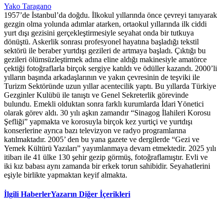
Yako Taragano
1957’de İstanbul’da doğdu. İlkokul yıllarında önce çevreyi tanıyarak
gezgin olma yolunda adımlar atarken, ortaokul yıllarında ilk ciddi
yurt dışı gezisini gerçekleştirmesiyle seyahat onda bir tutkuya
dönüştü. Askerlik sonrası profesyonel hayatına başladığı tekstil
sektörü ile beraber yurtdışı gezileri de artmaya başladı. Çıktığı bu
gezileri ölümsüzleştirmek adına eline aldığı makinesiyle amatörce
çektiği fotoğraflarla birçok sergiye katıldı ve ödüller kazandı. 2000’li
yılların başında arkadaşlarının ve yakın çevresinin de teşviki ile
Turizm Sektöründe uzun yıllar acentecilik yaptı. Bu yıllarda Türkiye
Gezginler Kulübü ile tanıştı ve Genel Sekreterlik görevinde
bulundu. Emekli olduktan sonra farklı kurumlarda İdari Yönetici
olarak görev aldı. 30 yılı aşkın zamandır “Sinagog İlahileri Korosu
Şefliği” yapmakta ve korosuyla birçok kez yurtiçi ve yurtdışı
konserlerine ayrıca bazı televizyon ve radyo programlarına
katılmaktadır. 2005’ den bu yana gazete ve dergilerde “Gezi ve
Yemek Kültürü Yazıları” yayımlanmaya devam etmektedir. 2025 yılı
itibarı ile 41 ülke 130 şehir gezip görmüş, fotoğraflamıştır. Evli ve
iki kız babası aynı zamanda bir erkek torun sahibidir. Seyahatlerini
eşiyle birlikte yapmaktan keyif almakta.
İlgili Haberler
Yazarın Diğer İçerikleri