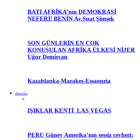
BATI AFRİKA’nın DEMOKRASİ
NEFERİ! BENİN Av.Suat Şimşek
SON GÜNLERİN EN ÇOK
KONUŞULAN AFRİKA ÜLKESİ NİJER
Uğur Demircan
Kazablanka-Marakeş-Essaouria
Amerika
IŞIKLAR KENTİ LAS VEGAS
PERU Güney Amerika’nın sessiz cevheri: