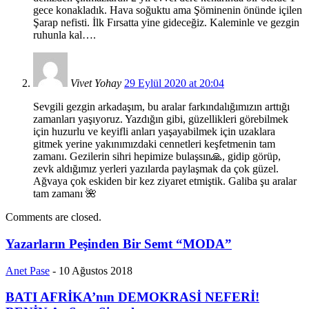
gece konakladık. Hava soğuktu ama Şöminenin önünde içilen
Şarap nefisti. İlk Fırsatta yine gideceğiz. Kaleminle ve gezgin
ruhunla kal….
Vivet Yohay
29 Eylül 2020 at 20:04
Sevgili gezgin arkadaşım, bu aralar farkındalığımızın arttığı
zamanları yaşıyoruz. Yazdığın gibi, güzellikleri görebilmek
için huzurlu ve keyifli anları yaşayabilmek için uzaklara
gitmek yerine yakınımızdaki cennetleri keşfetmenin tam
zamanı. Gezilerin sihri hepimize bulaşsın🙏, gidip görüp,
zevk aldığımız yerleri yazılarda paylaşmak da çok güzel.
Ağvaya çok eskiden bir kez ziyaret etmiştik. Galiba şu aralar
tam zamanı 🌺
Comments are closed.
Yazarların Peşinden Bir Semt “MODA”
Anet Pase
-
10 Ağustos 2018
BATI AFRİKA’nın DEMOKRASİ NEFERİ!