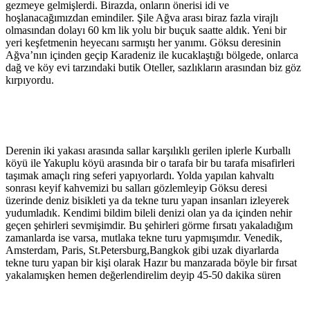
gezmeye gelmişlerdi. Birazda, onların önerisi idi ve
hoşlanacağımızdan emindiler. Şile Ağva arası biraz fazla virajlı
olmasından dolayı 60 km lik yolu bir buçuk saatte aldık. Yeni bir
yeri keşfetmenin heyecanı sarmıştı her yanımı. Göksu deresinin
Ağva’nın içinden geçip Karadeniz ile kucaklaştığı bölgede, onlarca
dağ ve köy evi tarzındaki butik Oteller, sazlıkların arasından biz göz
kırpıyordu.
Derenin iki yakası arasında sallar karşılıklı gerilen iplerle Kurballı
köyü ile Yakuplu köyü arasında bir o tarafa bir bu tarafa misafirleri
taşımak amaçlı ring seferi yapıyorlardı. Yolda yapılan kahvaltı
sonrası keyif kahvemizi bu salları gözlemleyip Göksu deresi
üzerinde deniz bisikleti ya da tekne turu yapan insanları izleyerek
yudumladık. Kendimi bildim bileli denizi olan ya da içinden nehir
geçen şehirleri sevmişimdir. Bu şehirleri görme fırsatı yakaladığım
zamanlarda ise varsa, mutlaka tekne turu yapmışımdır. Venedik,
Amsterdam, Paris, St.Petersburg,Bangkok gibi uzak diyarlarda
tekne turu yapan bir kişi olarak Hazır bu manzarada böyle bir fırsat
yakalamışken hemen değerlendirelim deyip 45-50 dakika süren