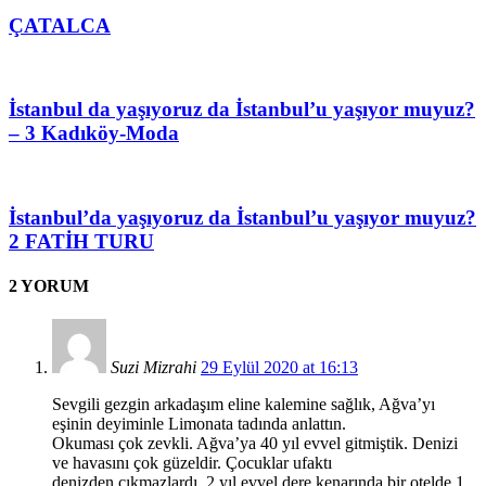
ÇATALCA
İstanbul da yaşıyoruz da İstanbul’u yaşıyor muyuz?
– 3 Kadıköy-Moda
İstanbul’da yaşıyoruz da İstanbul’u yaşıyor muyuz?
2 FATİH TURU
2 YORUM
Suzi Mizrahi
29 Eylül 2020 at 16:13
Sevgili gezgin arkadaşım eline kalemine sağlık, Ağva’yı
eşinin deyiminle Limonata tadında anlattın.
Okuması çok zevkli. Ağva’ya 40 yıl evvel gitmiştik. Denizi
ve havasını çok güzeldir. Çocuklar ufaktı
denizden çıkmazlardı. 2 yıl evvel dere kenarında bir otelde 1