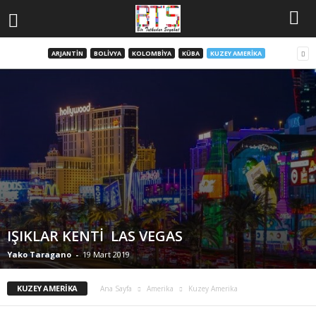
ARJANTIN
BOLIVYA
KOLOMBIYA
KÜBA
KUZEY AMERIKA
IŞIKLAR KENTİ LAS VEGAS
Yako Taragano
-
19 Mart 2019
KUZEY AMERIKA
Ana Sayfa
Amerika
Kuzey Amerika