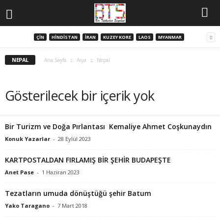
ÇIN
HINDISTAN
İRAN
KUZEY KORE
LAOS
MYANMAR
NEPAL
Ana Sayfa
Asya
Nepal
Gösterilecek bir içerik yok
Bir Turizm ve Doğa Pırlantası Kemaliye Ahmet Coşkunaydın
Konuk Yazarlar
-
28 Eylül 2023
KARTPOSTALDAN FIRLAMIŞ BİR ŞEHİR BUDAPEŞTE
Anet Pase
-
1 Haziran 2023
Tezatların umuda dönüştüğü şehir Batum
Yako Taragano
-
7 Mart 2018