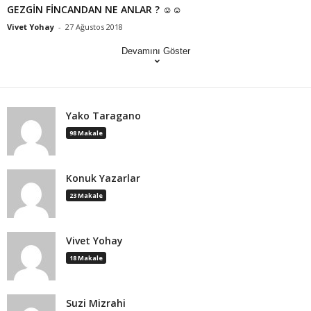
GEZGİN FİNCANDAN NE ANLAR ? ☺️☺️
Vivet Yohay
-
27 Ağustos 2018
Devamını Göster
Yako Taragano
98 Makale
Konuk Yazarlar
23 Makale
Vivet Yohay
18 Makale
Suzi Mizrahi