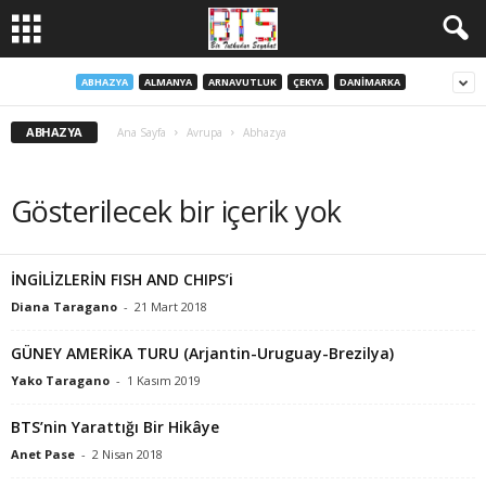
ABHAZYA
ALMANYA
ARNAVUTLUK
ÇEKYA
DANIMARKA
ABHAZYA
Ana Sayfa
Avrupa
Abhazya
Gösterilecek bir içerik yok
İNGİLİZLERİN FISH AND CHIPS’i
Diana Taragano
-
21 Mart 2018
GÜNEY AMERİKA TURU (Arjantin-Uruguay-Brezilya)
Yako Taragano
-
1 Kasım 2019
BTS’nin Yarattığı Bir Hikâye
Anet Pase
-
2 Nisan 2018