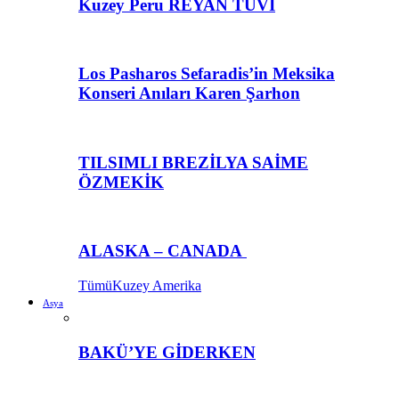
Kuzey Peru REYAN TUVİ
Los Pasharos Sefaradis’in Meksika
Konseri Anıları Karen Şarhon
TILSIMLI BREZİLYA SAİME
ÖZMEKİK
ALASKA – CANADA
Tümü
Kuzey Amerika
Asya
BAKÜ’YE GİDERKEN