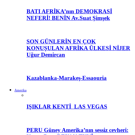
BATI AFRİKA’nın DEMOKRASİ
NEFERİ! BENİN Av.Suat Şimşek
SON GÜNLERİN EN ÇOK
KONUŞULAN AFRİKA ÜLKESİ NİJER
Uğur Demircan
Kazablanka-Marakeş-Essaouria
Amerika
IŞIKLAR KENTİ LAS VEGAS
PERU Güney Amerika’nın sessiz cevheri: