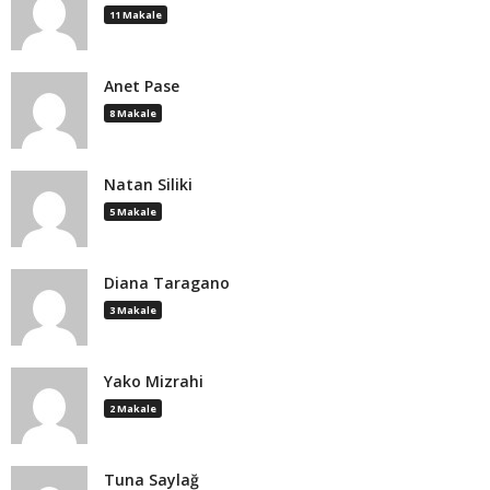
11 Makale
Anet Pase
8 Makale
Natan Siliki
5 Makale
Diana Taragano
3 Makale
Yako Mizrahi
2 Makale
Tuna Saylağ