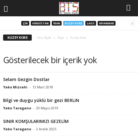
ÇIN
HINDISTAN
İRAN
KUZEY KORE
LAOS
MYANMAR
KUZEY KORE
Ana Sayfa
Asya
Kuzey Kore
Gösterilecek bir içerik yok
Selam Gezgin Dostlar
Yako Mizrahi
-
13 Mart 2018
Bilgi ve duygu yüklü bir gezi BERLiN
Yako Taragano
-
29 Mayıs 2019
SINIR KOMŞULARIMIZI GEZELİM
Yako Taragano
-
2 Aralık 2025