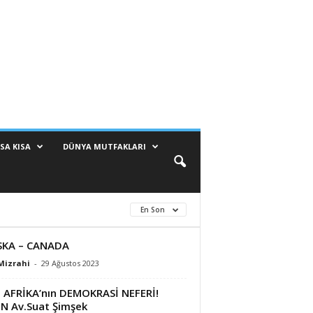
SA KISA
DÜNYA MUTFAKLARI
En Son
SKA – CANADA
Mizrahi
-
29 Ağustos 2023
 AFRİKA’nın DEMOKRASİ NEFERİ!
N Av.Suat Şimşek