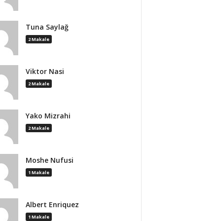
Tuna Saylağ
2 Makale
Viktor Nasi
2 Makale
Yako Mizrahi
2 Makale
Moshe Nufusi
1 Makale
Albert Enriquez
1 Makale