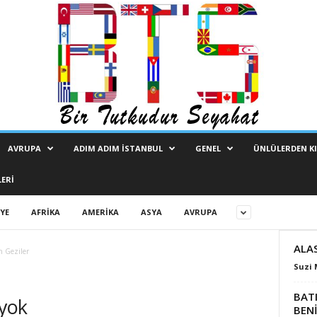
AVRUPA
ADIM ADIM İSTANBUL
GENEL
ÜNLÜLERDEN KI
ERI
YE
AFRIKA
AMERIKA
ASYA
AVRUPA
ALA
n Geziler
Suzi 
BATI
 yok
BENİ