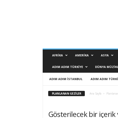
B
AFRIKA
AMERIKA
ASYA
T
S
ADIM ADIM TÜRKIYE
DÜNYA MÜZIKL
B
i
r
ADIM ADIM İSTANBUL
ADIM ADIM TÜRKI
T
u
PLANLANAN GEZILER
Ana Sayfa
Planlana
t
k
u
Gösterilecek bir içerik
d
u