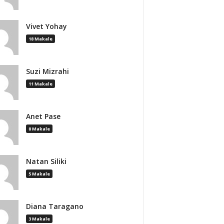
Vivet Yohay
18 Makale
Suzi Mizrahi
11 Makale
Anet Pase
8 Makale
Natan Siliki
5 Makale
Diana Taragano
3 Makale