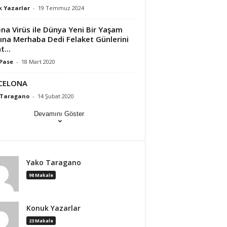
 Yazarlar
-
19 Temmuz 2024
na Virüs ile Dünya Yeni Bir Yaşam
ına Merhaba Dedi Felaket Günlerini
t...
Pase
-
18 Mart 2020
CELONA
 Taragano
-
14 Şubat 2020
Devamını Göster
Yako Taragano
98 Makale
Konuk Yazarlar
23 Makale