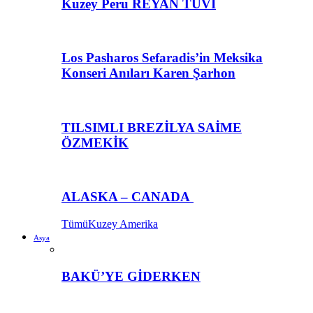
Kuzey Peru REYAN TUVİ
Los Pasharos Sefaradis’in Meksika
Konseri Anıları Karen Şarhon
TILSIMLI BREZİLYA SAİME
ÖZMEKİK
ALASKA – CANADA
Tümü
Kuzey Amerika
Asya
BAKÜ’YE GİDERKEN