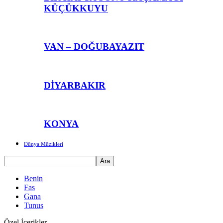
KÜÇÜKKUYU
VAN – DOĞUBAYAZIT
DİYARBAKIR
KONYA
Dünya Müzikleri
Benin
Fas
Gana
Tunus
Özel İçerikler