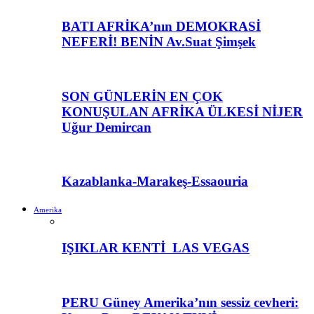
BATI AFRİKA’nın DEMOKRASİ
NEFERİ! BENİN Av.Suat Şimşek
SON GÜNLERİN EN ÇOK
KONUŞULAN AFRİKA ÜLKESİ NİJER
Uğur Demircan
Kazablanka-Marakeş-Essaouria
Amerika
IŞIKLAR KENTİ LAS VEGAS
PERU Güney Amerika’nın sessiz cevheri: