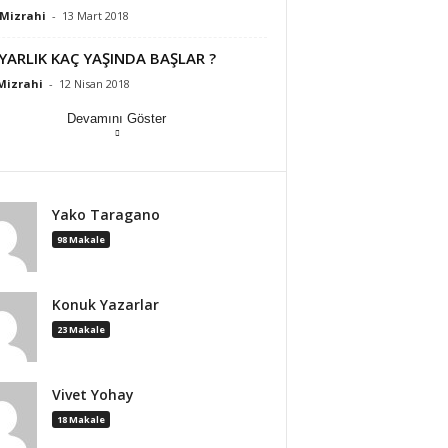
Mizrahi
-
13 Mart 2018
YARLIK KAÇ YAŞINDA BAŞLAR ?
Mizrahi
-
12 Nisan 2018
Devamını Göster
Yako Taragano
98 Makale
Konuk Yazarlar
23 Makale
Vivet Yohay
18 Makale