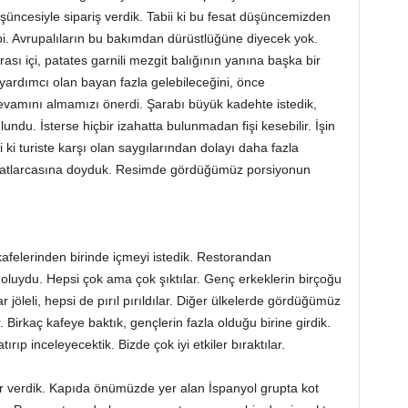
şüncesiyle sipariş verdik. Tabii ki bu fesat düşüncemizden
i. Avrupalıların bu bakımdan dürüstlüğüne diyecek yok.
sı içi, patates garnili mezgit balığının yanına başka bir
yardımcı olan bayan fazla gelebileceğini, önce
evamını almamızı önerdi. Şarabı büyük kadehte istedik,
ndu. İsterse hiçbir izahatta bulunmadan fişi kesebilir. İşin
i turiste karşı olan saygılarından dolayı daha fazla
n patlarcasına doyduk. Resimde gördüğümüz porsiyonun
kafelerinden birinde içmeyi istedik. Restorandan
 doluydu. Hepsi çok ama çok şıktılar. Genç erkeklerin birçoğu
 jöleli, hepsi de pırıl pırıldılar. Diğer ülkelerde gördüğümüz
Birkaç kafeye baktık, gençlerin fazla olduğu birine girdik.
rıp inceleyecektik. Bizde çok iyi etkiler bıraktılar.
r verdik. Kapıda önümüzde yer alan İspanyol grupta kot