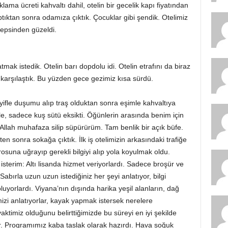
lama ücreti kahvaltı dahil, otelin bir gecelik kapı fiyatından
ptıktan sonra odamıza çıktık. Çocuklar gibi şendik. Otelimiz
hepsinden güzeldi.
mak istedik. Otelin barı dopdolu idi. Otelin etrafını da biraz
 karşılaştık. Bu yüzden gece gezimiz kısa sürdü.
fle duşumu alıp traş olduktan sonra eşimle kahvaltıya
yle, sadece kuş sütü eksikti. Öğünlerin arasında benim için
Allah muhafaza silip süpürürüm. Tam benlik bir açık büfe.
ten sonra sokağa çıktık. İlk iş otelimizin arkasındaki trafiğe
suna uğrayıp gerekli bilgiyi alıp yola koyulmak oldu.
terim: Altı lisanda hizmet veriyorlardı. Sadece broşür ve
abırla uzun uzun istediğiniz her şeyi anlatıyor, bilgi
oluyorlardı. Viyana’nın dışında harika yeşil alanların, dağ
izi anlatıyorlar, kayak yapmak istersek nerelere
vaktimiz olduğunu belirttiğimizde bu süreyi en iyi şekilde
r. Programımız kaba taslak olarak hazırdı. Hava soğuk