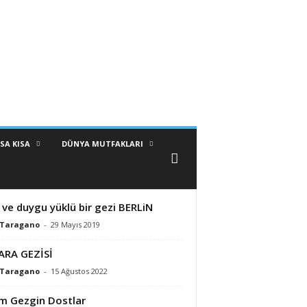
SA KISA
DÜNYA MUTFAKLARI
i ve duygu yüklü bir gezi BERLiN
 Taragano
-
29 Mayıs 2019
ARA GEZİSİ
 Taragano
-
15 Ağustos 2022
m Gezgin Dostlar