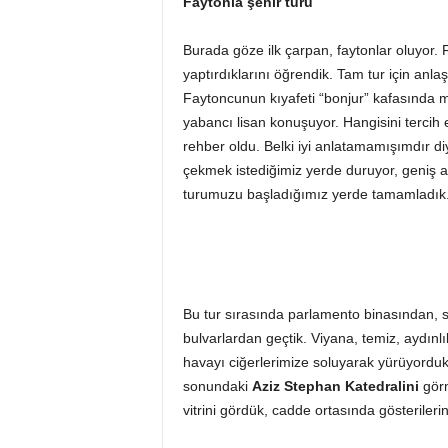
Faytonla şehir turu
Burada göze ilk çarpan, faytonlar oluyor. 
yaptırdıklarını öğrendik. Tam tur için anlaşt
Faytoncunun kıyafeti “bonjur” kafasında m
yabancı lisan konuşuyor. Hangisini tercih e
rehber oldu. Belki iyi anlatamamışımdır di
çekmek istediğimiz yerde duruyor, geniş a
turumuzu başladığımız yerde tamamladık
Bu tur sırasında parlamento binasından,
bulvarlardan geçtik. Viyana, temiz, aydınlı
havayı ciğerlerimize soluyarak yürüyorduk
sonundaki
Aziz Stephan
Katedralini
görm
vitrini gördük, cadde ortasında gösterileri