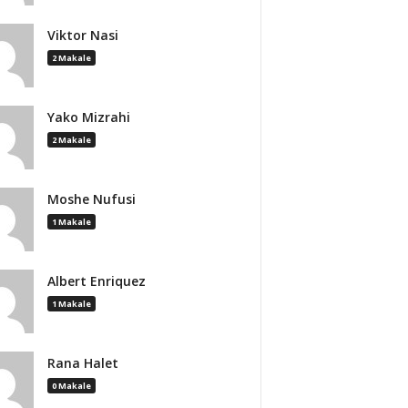
Viktor Nasi
2 Makale
Yako Mizrahi
2 Makale
Moshe Nufusi
1 Makale
Albert Enriquez
1 Makale
Rana Halet
0 Makale