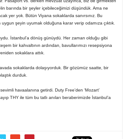
ılar. Pasaport vs. derken mevzuat uzayınca, biz de girmekten
elin barında bir şeyler içebileceğimizi düşündük. Ama ne
ak yer yok. Bütün Viyana sokaklarda sanırsınız. Bu
n uygun şeyin uyumak olduğuna karar verip odamıza çıktık.
ydu. İstanbul’a dönüş günüydü. Her zaman olduğu gibi
eşem bir kahvaltının ardından, bavullarımızı resepsiyona
eniden sokaklara attık.
avada sokaklarda dolaşıyorduk. Bir gözümüz saatte, bir
olaştık durduk.
sevimli havaalanına getirdi. Duty Free’den ‘Mozart’
ayıp THY ile tüm bu tatlı anıları beraberimizde İstanbul’a