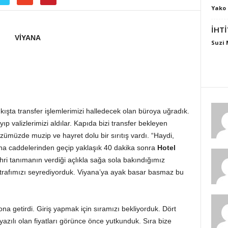
Yako 
İHTİ
VİYANA
Suzi 
kışta transfer işlemlerimizi halledecek olan büroya uğradık.
ıp valizlerimizi aldılar. Kapıda bizi transfer bekleyen
zümüzde muzip ve hayret dolu bir sırıtış vardı. “Haydi,
iyana caddelerinden geçip yaklaşık 40 dakika sonra
Hotel
ehri tanımanın verdiği açlıkla sağa sola bakındığımız
etrafımızı seyrediyorduk. Viyana’ya ayak basar basmaz bu
ona getirdi. Giriş yapmak için sıramızı bekliyorduk. Dört
 yazılı olan fiyatları görünce önce yutkunduk. Sıra bize