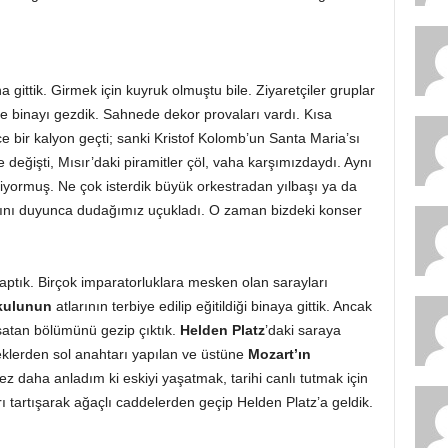
a gittik. Girmek için kuyruk olmuştu bile. Ziyaretçiler gruplar
de binayı gezdik. Sahnede dekor provaları vardı. Kısa
e bir kalyon geçti; sanki Kristof Kolomb’un Santa Maria’sı
 değişti, Mısır’daki piramitler çöl, vaha karşımızdaydı. Aynı
iyormuş. Ne çok isterdik büyük orkestradan yılbaşı ya da
larını duyunca dudağımız uçukladı. O zaman bizdeki konser
aptık. Birçok imparatorluklara mesken olan sarayları
Okulunun
atlarının terbiye edilip eğitildiği binaya gittik. Ancak
ı satan bölümünü gezip çıktık.
Helden Platz
’daki saraya
çeklerden sol anahtarı yapılan ve üstüne
Mozart’ın
z daha anladım ki eskiyi yaşatmak, tarihi canlı tutmak için
rı tartışarak ağaçlı caddelerden geçip Helden Platz’a geldik.