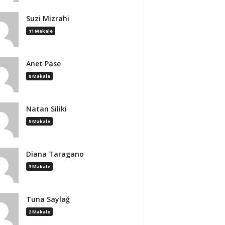
Suzi Mizrahi
11 Makale
Anet Pase
8 Makale
Natan Siliki
5 Makale
Diana Taragano
3 Makale
Tuna Saylağ
2 Makale