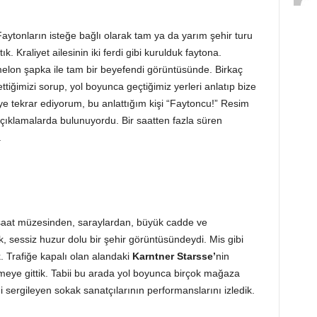
Faytonların isteğe bağlı olarak tam ya da yarım şehir turu
ık. Kraliyet ailesinin iki ferdi gibi kurulduk faytona.
elon şapka ile tam bir beyefendi görüntüsünde. Birkaç
ttiğimizi sorup, yol boyunca geçtiğimiz yerleri anlatıp bize
ye tekrar ediyorum, bu anlattığım kişi “Faytoncu!” Resim
çıklamalarda bulunuyordu. Bir saatten fazla süren
.
 saat müzesinden, saraylardan, büyük cadde ve
k, sessiz huzur dolu bir şehir görüntüsündeydi. Mis gibi
. Trafiğe kapalı olan alandaki
Karntner Starsse’
nin
eye gittik. Tabii bu arada yol boyunca birçok mağaza
ni sergileyen sokak sanatçılarının performanslarını izledik.