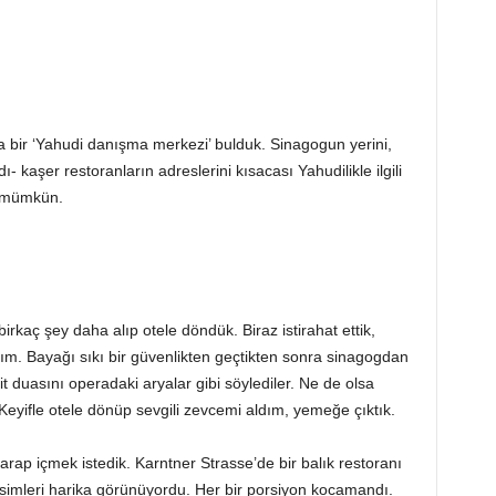
a bir ‘Yahudi danışma merkezi’ bulduk. Sinagogun yerini,
 kaşer restoranların adreslerini kısacası Yahudilikle ilgili
k mümkün.
irkaç şey daha alıp otele döndük. Biraz istirahat ettik,
dım. Bayağı sıkı bir güvenlikten geçtikten sonra sinagogdan
t duasını operadaki aryalar gibi söylediler. Ne de olsa
Keyifle otele dönüp sevgili zevcemi aldım, yemeğe çıktık.
rap içmek istedik. Karntner Strasse’de bir balık restoranı
resimleri harika görünüyordu. Her bir porsiyon kocamandı.