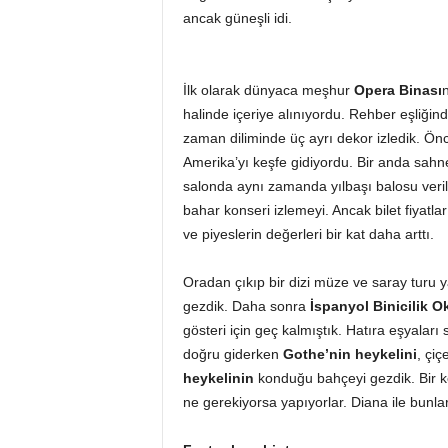
ancak güneşli idi.
İlk olarak dünyaca meşhur
Opera Binası
n
halinde içeriye alınıyordu. Rehber eşliğin
zaman diliminde üç ayrı dekor izledik. Önc
Amerika’yı keşfe gidiyordu. Bir anda sahne
salonda aynı zamanda yılbaşı balosu veril
bahar konseri izlemeyi. Ancak bilet fiyat
ve piyeslerin değerleri bir kat daha arttı.
Oradan çıkıp bir dizi müze ve saray turu y
gezdik. Daha sonra
İspanyol Binicilik 
gösteri için geç kalmıştık. Hatıra eşyalar
doğru giderken
Gothe’nin heykelini
, çi
heykelinin
konduğu bahçeyi gezdik. Bir ke
ne gerekiyorsa yapıyorlar. Diana ile bunla