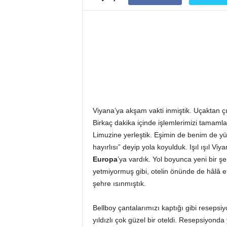
r
S
e
y
a
h
a
t
Viyana’ya akşam vakti inmiştik. Uçaktan çı
Birkaç dakika içinde işlemlerimizi tamamlay
Limuzine yerleştik. Eşimin de benim de yü
hayırlısı” deyip yola koyulduk. Işıl ışıl V
Europa
’ya vardık. Yol boyunca yeni bir ş
yetmiyormuş gibi, otelin önünde de hâlâ 
şehre ısınmıştık.
Bellboy çantalarımızı kaptığı gibi resepsiy
yıldızlı çok güzel bir oteldi. Resepsiyonda