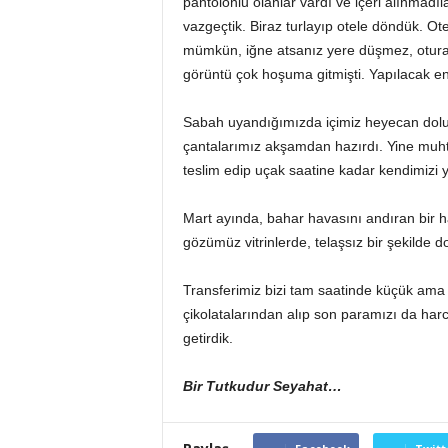
pantolonlu olanlar vardı ve içeri alınmad
vazgeçtik. Biraz turlayıp otele döndük. Ot
mümkün, iğne atsanız yere düşmez, oturac
görüntü çok hoşuma gitmişti. Yapılacak e
Sabah uyandığımızda içimiz heyecan dolu
çantalarımız akşamdan hazırdı. Yine muht
teslim edip uçak saatine kadar kendimizi y
Mart ayında, bahar havasını andıran bir h
gözümüz vitrinlerde, telaşsız bir şekilde d
Transferimiz bizi tam saatinde küçük ama 
çikolatalarından alıp son paramızı da harc
getirdik.
Bir Tutkudur Seyahat…