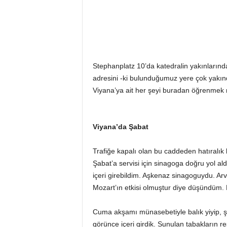
Stephanplatz 10’da katedralin yakınlarınd
adresini -ki bulunduğumuz yere çok yakındı-
Viyana’ya ait her şeyi buradan öğrenme
Viyana’da Şabat
Trafiğe kapalı olan bu caddeden hatıralık b
Şabat’a servisi için sinagoga doğru yol al
içeri girebildim. Aşkenaz sinagoguydu. Arvi
Mozart’ın etkisi olmuştur diye düşündüm. 
Cuma akşamı münasebetiyle balık yiyip, şa
görünce içeri girdik. Sunulan tabakların 