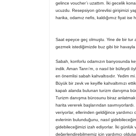
gelince voucher’ı uzattım. İki gecelik konak
ucuzdu. Resepsiyon görevlisi girişimizi ya
harika, odamız nefis, kaldığımız fiyat ise 
Saat epeyce geç olmuştu. Yine de bir tur at
gezmek istediğimizde buz gibi bir havayla
Sabah, konforlu odamızın banyosunda keyi
indik. Aman Tanrı’m, o nasıl bir büfeydi ö
en önemlisi sabah kahvaltısıdır. Yedim mi 
Büyük bir zevk ve keyifle kahvaltımızı ettik
kapalı alanda bulunan turizm danışma büro
Turizm danışma bürosunu biraz anlatmak is
harita vererek başlarından savmıyorlardı. S
veriyorlar, ellerinden geldiğince yardımcı 
evlerinin bulunduğunu, nasıl gidebileceğim
gidebileceğimizi izah ediyorlar. İki günlük 
değerlendirebilmemiz için yardımcı oldula