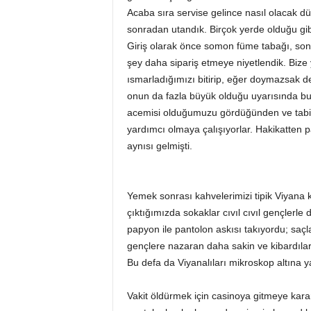
Acaba sıra servise gelince nasıl olacak dü
sonradan utandık. Birçok yerde olduğu gib
Giriş olarak önce somon füme tabağı, sonra
şey daha sipariş etmeye niyetlendik. Bize 
ısmarladığımızı bitirip, eğer doymazsak d
onun da fazla büyük olduğu uyarısında bulu
acemisi olduğumuzu gördüğünden ve tabii k
yardımcı olmaya çalışıyorlar. Hakikatte
aynısı gelmişti.
Yemek sonrası kahvelerimizi tipik Viyana 
çıktığımızda sokaklar cıvıl cıvıl gençlerle
papyon ile pantolon askısı takıyordu; saçlar
gençlere nazaran daha sakin ve kibardılar. 
Bu defa da Viyanalıları mikroskop altına yatı
Vakit öldürmek için casinoya gitmeye kara